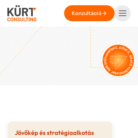
Konzultáció
Konzultáció
Élvonalbeli, élhető, éltető vállalatokat építünk.
S
t
r
a
t
é
g
i
a
é
s
i
r
á
n
y
í
t
á
s
Szolgáltatásaink
Jövőkép és stratégiaalkotás 